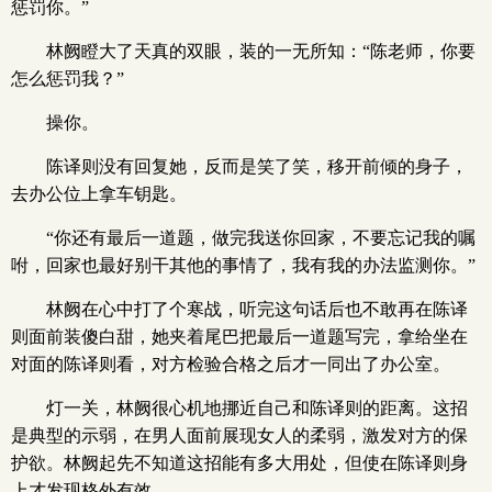
惩罚你。”
林阙瞪大了天真的双眼，装的一无所知：“陈老师，你要
怎么惩罚我？”
操你。
陈译则没有回复她，反而是笑了笑，移开前倾的身子，
去办公位上拿车钥匙。
“你还有最后一道题，做完我送你回家，不要忘记我的嘱
咐，回家也最好别干其他的事情了，我有我的办法监测你。”
林阙在心中打了个寒战，听完这句话后也不敢再在陈译
则面前装傻白甜，她夹着尾巴把最后一道题写完，拿给坐在
对面的陈译则看，对方检验合格之后才一同出了办公室。
灯一关，林阙很心机地挪近自己和陈译则的距离。这招
是典型的示弱，在男人面前展现女人的柔弱，激发对方的保
护欲。林阙起先不知道这招能有多大用处，但使在陈译则身
上才发现格外有效。