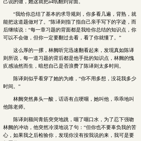
己说的做，她这就把a4纸翻到背面。
“我给你总结了基本的求导规则，你多看几遍，背熟，就
能把这道题做对了。”陈译则指了指自己亲手写下的字迹，而
后继续说：“每一章习题的背面都是我给你总结的知识点，你
可以不会做，但你一定要翻过去看，看了你就懂了。”
这么厚的一摞，林阙听完迅速翻看起来，发现真如陈译
则所说，每一道习题的背后都是他手批的知识点，林阙的愧
疚感油然而生，暗想自己是否浪费了陈译则太多时间。
陈译则似乎看穿了她的为难，“你不用多想，没花我多少
时间。”
林阙突然鼻头一酸，话语有点哽咽，她叫他，乖乖地叫
他陈老师。
陈译则额间青筋突突地跳，咽了咽口水，为了忍下强吻
林阙的冲动，他突然冷漠地说了句：“但你也不要辜负我的苦
心，如果我之后检验你，发现你没有按我说的来，我可是要