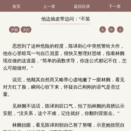
首页
上一章
返回目录
下一章
他边抽皮带边问：“不装
护眼
关灯
大
中
小
了是吧？”（1 / 1）
思想到了这种危险的程度，陈译则心中突然警铃大作，
他在心里暗骂一句自己混蛋，很快又整理好思绪，指着林阙
现在做的这道题，“简单的函数求导，你连公式都记不住，怎
么可能做对。”
说完，他顺其自然而又略带心虚地撇了一眼林阙，看见
对方红了脸，瞬间心软下来，怀疑自己刚刚的语气是否过
重。
见林阙不说话，陈译则叹口气，拍了拍林阙的肩膀以示
安慰，“没关系，这个不难，记住就好，你翻到背面去。”
林阙抬眼，看见陈译则朝自己努了努嘴，示意她按照自