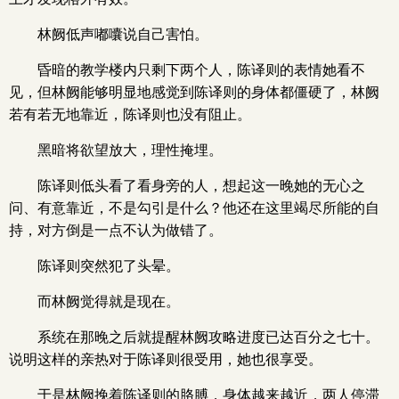
林阙低声嘟囔说自己害怕。
昏暗的教学楼内只剩下两个人，陈译则的表情她看不
见，但林阙能够明显地感觉到陈译则的身体都僵硬了，林阙
若有若无地靠近，陈译则也没有阻止。
黑暗将欲望放大，理性掩埋。
陈译则低头看了看身旁的人，想起这一晚她的无心之
问、有意靠近，不是勾引是什么？他还在这里竭尽所能的自
持，对方倒是一点不认为做错了。
陈译则突然犯了头晕。
而林阙觉得就是现在。
系统在那晚之后就提醒林阙攻略进度已达百分之七十。
说明这样的亲热对于陈译则很受用，她也很享受。
于是林阙挽着陈译则的胳膊，身体越来越近，两人停滞