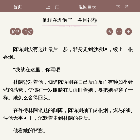
首页
上一页
返回目录
下一章
他现在理解了，并且很想
护眼
关灯
大
中
小
操她。（2 / 2）
陈译则没有迈出最后一步，转身走到沙发区，续上一根
香烟。
“我就在这里，你写吧。”
林阙背对着他，知道陈译则在自己后面反而有种如坐针
毡的感觉，仿佛有一双眼睛在后面盯着她，要把她望穿了一
样。她怎么舍得回头。
在等待林阙做题的间隙，陈译则抽了两根烟，燃尽的时
候他无事可干，沉默着走到林阙的身后。
他看她的背影。